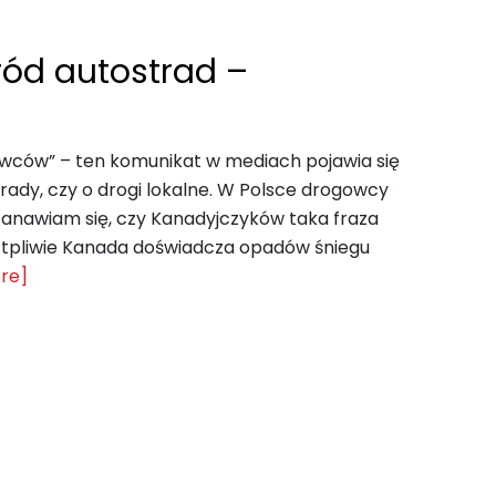
ód autostrad –
owców” – ten komunikat w mediach pojawia się
trady, czy o drogi lokalne. W Polsce drogowcy
stanawiam się, czy Kanadyjczyków taka fraza
ątpliwie Kanada doświadcza opadów śniegu
re]