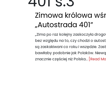
401 s.3
Zimowa królowa wśr
„Autostrada 401”
„Zima po raz kolejny zaskoczyła drog
bez względu na to, czy chodzi o autos
są zaskakiwani co roku i wszędzie. Za
bawiłaby podobnie jak Polaków. Niew
znacznie częściej niż Polska...
[Read Mo