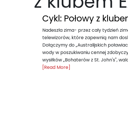
z klubem E
Cykl: Połowy z klube
Nadeszła zima- przez cały tydzień zi
telewizorów, które zapewnią nam dosk
Dołączymy do „Australijskich poławia
wody w poszukiwaniu cennej zdobyczy
wysiłków „Bohaterów z St. John's", wa
[Read More]