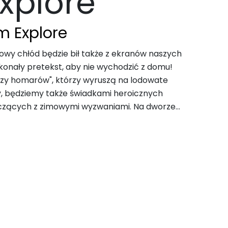
xplore
m Explore
mowy chłód będzie bił także z ekranów naszych
onały pretekst, aby nie wychodzić z domu!
czy homarów", którzy wyruszą na lodowate
, będziemy także świadkami heroicznych
lczących z zimowymi wyzwaniami. Na dworze...