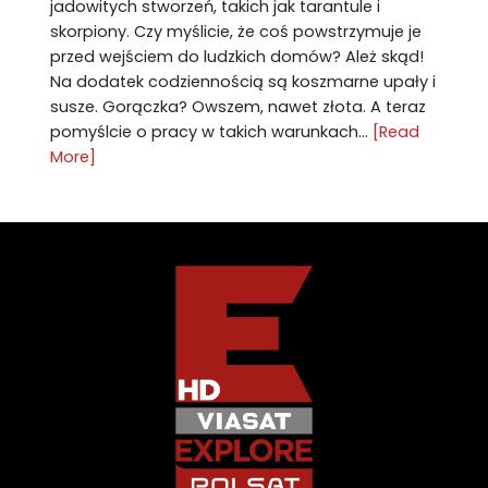
jadowitych stworzeń, takich jak tarantule i
skorpiony. Czy myślicie, że coś powstrzymuje je
przed wejściem do ludzkich domów? Ależ skąd!
Na dodatek codziennością są koszmarne upały i
susze. Gorączka? Owszem, nawet złota. A teraz
pomyślcie o pracy w takich warunkach...
[Read
More]