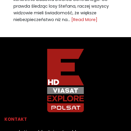
prawda śledząc losy Stefana, raczej wszyscy
widzowie mieli świadomość, że większe
niebezpieczeństwo niż na...
[Read More]
KONTAKT