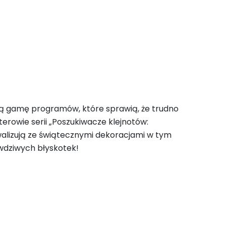
łą gamę programów, które sprawią, że trudno
erowie serii „Poszukiwacze klejnotów:
ywalizują ze świątecznymi dekoracjami w tym
wdziwych błyskotek!