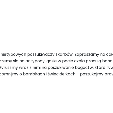
ie nietypowych poszukiwaczy skarbów. Zapraszamy na ca
zemy się na antypody, gdzie w pocie czoła pracują bohat
”. Wyruszmy wraz z nimi na poszukiwanie bogactw, które r
Zapomnijmy o bombkach i świecidełkach— poszukajmy pra