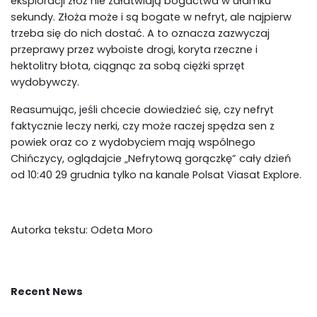
eksploracji złóż nie załatwiają bogactwa w ułamku
sekundy. Złoża może i są bogate w nefryt, ale najpierw
trzeba się do nich dostać. A to oznacza zazwyczaj
przeprawy przez wyboiste drogi, koryta rzeczne i
hektolitry błota, ciągnąc za sobą ciężki sprzęt
wydobywczy.
Reasumując, jeśli chcecie dowiedzieć się, czy nefryt
faktycznie leczy nerki, czy może raczej spędza sen z
powiek oraz co z wydobyciem mają wspólnego
Chińczycy, oglądajcie „Nefrytową gorączkę” cały dzień
od 10:40 29 grudnia tylko na kanale Polsat Viasat Explore.
Autorka tekstu: Odeta Moro
Recent News