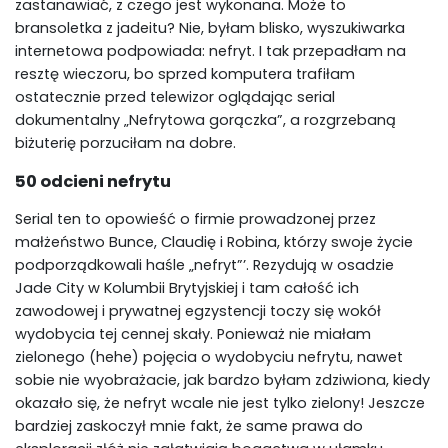
zastanawiać, z czego jest wykonana. Może to
bransoletka z jadeitu? Nie, byłam blisko, wyszukiwarka
internetowa podpowiada: nefryt. I tak przepadłam na
resztę wieczoru, bo sprzed komputera trafiłam
ostatecznie przed telewizor oglądając serial
dokumentalny „Nefrytowa gorączka”, a rozgrzebaną
biżuterię porzuciłam na dobre.
50 odcieni nefrytu
Serial ten to opowieść o firmie prowadzonej przez
małżeństwo Bunce, Claudię i Robina, którzy swoje życie
podporządkowali haśle „nefryt”’. Rezydują w osadzie
Jade City w Kolumbii Brytyjskiej i tam całość ich
zawodowej i prywatnej egzystencji toczy się wokół
wydobycia tej cennej skały. Ponieważ nie miałam
zielonego (hehe) pojęcia o wydobyciu nefrytu, nawet
sobie nie wyobrażacie, jak bardzo byłam zdziwiona, kiedy
okazało się, że nefryt wcale nie jest tylko zielony! Jeszcze
bardziej zaskoczył mnie fakt, że same prawa do