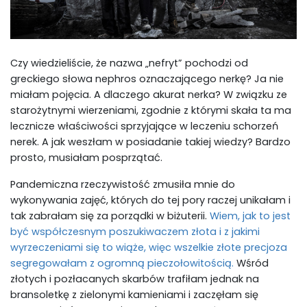
Czy wiedzieliście, że nazwa „nefryt” pochodzi od
greckiego słowa nephros oznaczającego nerkę? Ja nie
miałam pojęcia. A dlaczego akurat nerka? W związku ze
starożytnymi wierzeniami, zgodnie z którymi skała ta ma
lecznicze właściwości sprzyjające w leczeniu schorzeń
nerek. A jak weszłam w posiadanie takiej wiedzy? Bardzo
prosto, musiałam posprzątać.
Pandemiczna rzeczywistość zmusiła mnie do
wykonywania zajęć, których do tej pory raczej unikałam i
tak zabrałam się za porządki w biżuterii.
Wiem, jak to jest
być współczesnym poszukiwaczem złota i z jakimi
wyrzeczeniami się to wiąże, więc wszelkie złote precjoza
segregowałam z ogromną pieczołowitością.
Wśród
złotych i pozłacanych skarbów trafiłam jednak na
bransoletkę z zielonymi kamieniami i zaczęłam się