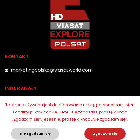
KONTAKT
marketingpolska@viasatworld.com
INNE KANAŁY:
Ta strona używana jest do oferowania usług, personalizacji ofert
i analizy plików cookie.
Jeżeli się zgadzasz, proszę kliknąć
„Zgadzam się“, jeżeli nie, proszę kliknąć „Nie zgadzam się“.
Nie zgadzam się
Zgadzam się