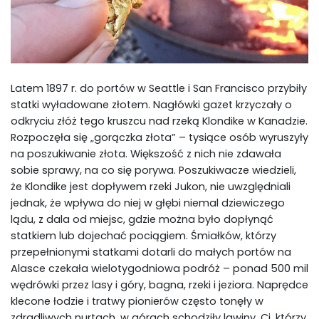
Latem 1897 r. do portów w Seattle i San Francisco przybiły
statki wyładowane złotem. Nagłówki gazet krzyczały o
odkryciu złóż tego kruszcu nad rzeką Klondike w Kanadzie.
Rozpoczęła się „gorączka złota” – tysiące osób wyruszyły
na poszukiwanie złota. Większość z nich nie zdawała
sobie sprawy, na co się porywa. Poszukiwacze wiedzieli,
że Klondike jest dopływem rzeki Jukon, nie uwzględniali
jednak, że wpływa do niej w głębi niemal dziewiczego
lądu, z dala od miejsc, gdzie można było dopłynąć
statkiem lub dojechać pociągiem. Śmiałków, którzy
przepełnionymi statkami dotarli do małych portów na
Alasce czekała wielotygodniowa podróż – ponad 500 mil
wędrówki przez lasy i góry, bagna, rzeki i jeziora. Naprędce
klecone łodzie i tratwy pionierów często tonęły w
zdradliwych nurtach, w górach schodziły lawiny. Ci, którzy