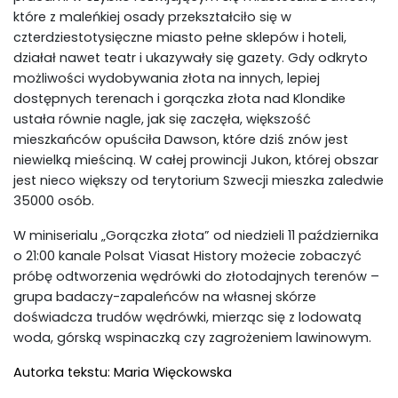
które z maleńkiej osady przekształciło się w
czterdziestotysięczne miasto pełne sklepów i hoteli,
działał nawet teatr i ukazywały się gazety. Gdy odkryto
możliwości wydobywania złota na innych, lepiej
dostępnych terenach i gorączka złota nad Klondike
ustała równie nagle, jak się zaczęła, większość
mieszkańców opuściła Dawson, które dziś znów jest
niewielką mieściną. W całej prowincji Jukon, której obszar
jest nieco większy od terytorium Szwecji mieszka zaledwie
35000 osób.
W miniserialu „Gorączka złota” od niedzieli 11 października
o 21:00 kanale Polsat Viasat History możecie zobaczyć
próbę odtworzenia wędrówki do złotodajnych terenów –
grupa badaczy-zapaleńców na własnej skórze
doświadcza trudów wędrówki, mierząc się z lodowatą
woda, górską wspinaczką czy zagrożeniem lawinowym.
Autorka tekstu: Maria Więckowska