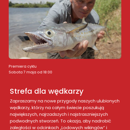
Premiera cyklu
Sobota 7 maja od 18:00
Strefa dla wędkarzy
Zapraszamy na nowe przygody naszych ulubionych
wędkarzy, którzy na całym świecie poszukują
największych, najrzadszych i najstraszniejszych
podwodnych stworzeń. To okazja, aby nadrobić
zaległości w odcinkach „Lodowych wikingów” i