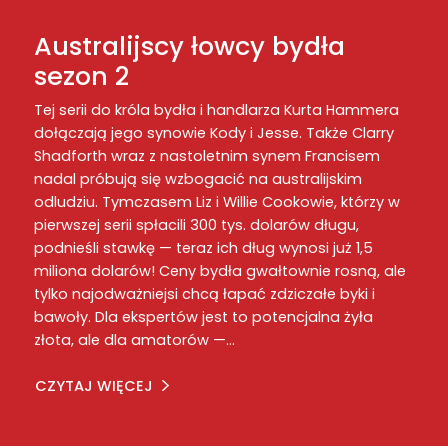
Australijscy łowcy bydła
sezon 2
Tej serii do króla bydła i handlarza Kurta Hammera
dołączają jego synowie Kody i Jesse. Także Clarry
Shadforth wraz z nastoletnim synem Francisem
nadal próbują się wzbogacić na australijskim
odludziu. Tymczasem Liz i Willie Cookowie, którzy w
pierwszej serii spłacili 300 tys. dolarów długu,
podnieśli stawkę — teraz ich dług wynosi już 1,5
miliona dolarów! Ceny bydła gwałtownie rosną, ale
tylko najodważniejsi chcą łapać zdziczałe byki i
bawoły. Dla ekspertów jest to potencjalna żyła
złota, ale dla amatorów —…
CZYTAJ WIĘCEJ