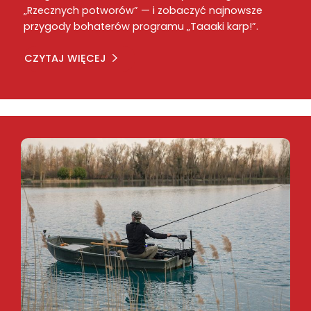
„Rzecznych potworów” — i zobaczyć najnowsze
przygody bohaterów programu „Taaaki karp!”.
CZYTAJ WIĘCEJ