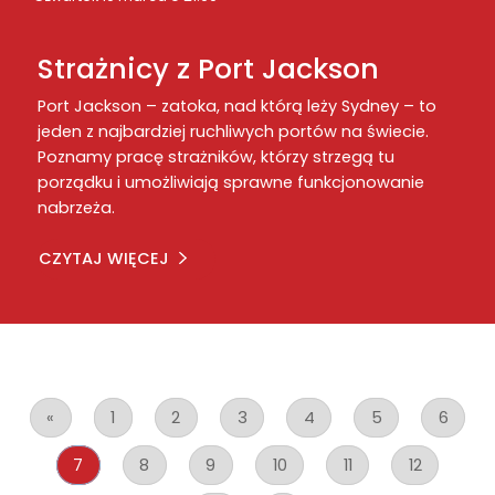
Strażnicy z Port Jackson
Port Jackson – zatoka, nad którą leży Sydney – to
jeden z najbardziej ruchliwych portów na świecie.
Poznamy pracę strażników, którzy strzegą tu
porządku i umożliwiają sprawne funkcjonowanie
nabrzeża.
CZYTAJ WIĘCEJ
«
1
2
3
4
5
6
7
8
9
10
11
12