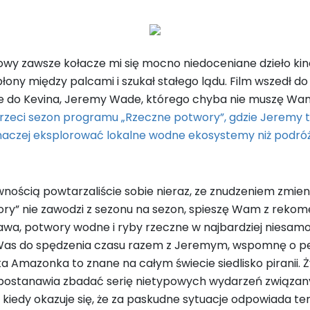
łowy zawsze kołacze mi się mocno niedoceniane dzieło kin
ny między palcami i szukał stałego lądu. Film wszedł do ki
wie do Kevina, Jeremy Wade, którego chyba nie muszę Wa
rzeci sezon programu „Rzeczne potwory”, gdzie Jeremy
k inaczej eksplorować lokalne wodne ekosystemy niż podró
ością powtarzaliście sobie nieraz, ze znudzeniem zmieniaj
ry” nie zawodzi z sezonu na sezon, spieszę Wam z rekom
awa, potwory wodne i ryby rzeczne w najbardziej niesa
ć Was do spędzenia czasu razem z Jeremym, wspomnę o pewn
a Amazonka to znane na całym świecie siedlisko piranii. Ż
 postanawia zbadać serię nietypowych wydarzeń związa
nie, kiedy okazuje się, że za paskudne sytuacje odpowiada 