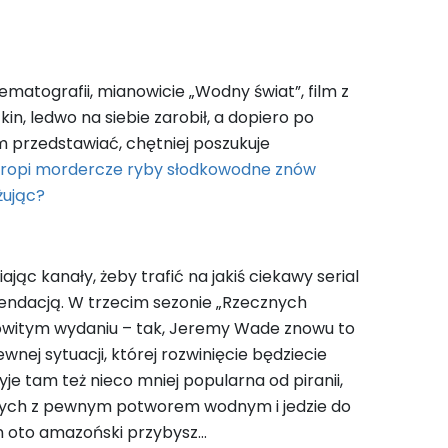
ematografii, mianowicie „Wodny świat”, film z
n, ledwo na siebie zarobił, a dopiero po
m przedstawiać, chętniej poszukuje
 tropi mordercze ryby słodkowodne znów
żując?
ąc kanały, żeby trafić na jakiś ciekawy serial
endacją. W trzecim sezonie „Rzecznych
mowitym wydaniu – tak, Jeremy Wade znowu to
ej sytuacji, której rozwinięcie będziecie
yje tam też nieco mniej popularna od piranii,
nych z pewnym potworem wodnym i jedzie do
ten oto amazoński przybysz…