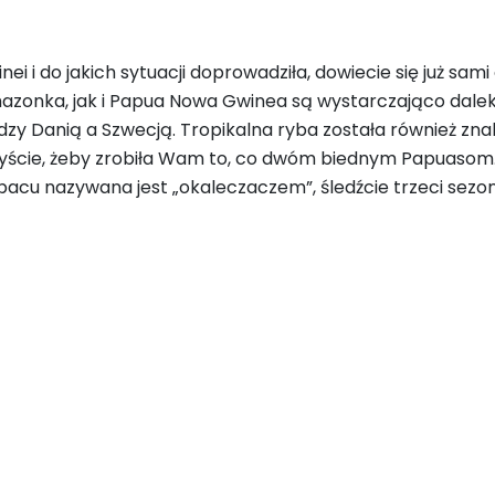
nei i do jakich sytuacji doprowadziła, dowiecie się już sa
mazonka, jak i Papua Nowa Gwinea są wystarczająco dalek
zy Danią a Szwecją. Tropikalna ryba została również znal
libyście, żeby zrobiła Wam to, co dwóm biednym Papuasom… 
ego pacu nazywana jest „okaleczaczem”, śledźcie trzeci se