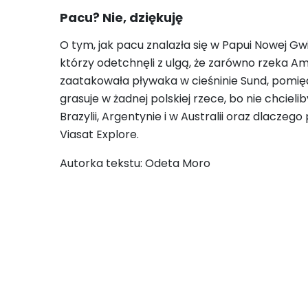
Pacu? Nie, dziękuję
O tym, jak pacu znalazła się w Papui Nowej Gwi
którzy odetchnęli z ulgą, że zarówno rzeka A
zaatakowała pływaka w cieśninie Sund, pomięd
grasuje w żadnej polskiej rzece, bo nie chcie
Brazylii, Argentynie i w Australii oraz dlacz
Viasat Explore.
Autorka tekstu: Odeta Moro