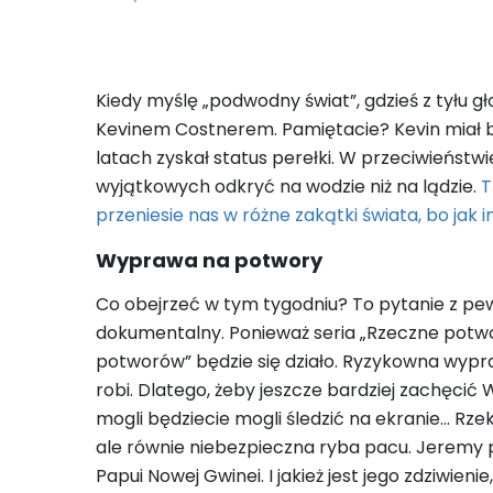
Kiedy myślę „podwodny świat”, gdzieś z tyłu g
Kevinem Costnerem. Pamiętacie? Kevin miał bło
latach zyskał status perełki. W przeciwieńst
wyjątkowych odkryć na wodzie niż na lądzie.
T
przeniesie nas w różne zakątki świata, bo ja
Wyprawa na potwory
Co obejrzeć w tym tygodniu? To pytanie z pewn
dokumentalny. Ponieważ seria „Rzeczne potwo
potworów” będzie się działo. Ryzykowna wypr
robi. Dlatego, żeby jeszcze bardziej zachęci
mogli będziecie mogli śledzić na ekranie… Rzek
ale równie niebezpieczna ryba pacu. Jeremy
Papui Nowej Gwinei. I jakież jest jego zdziwie