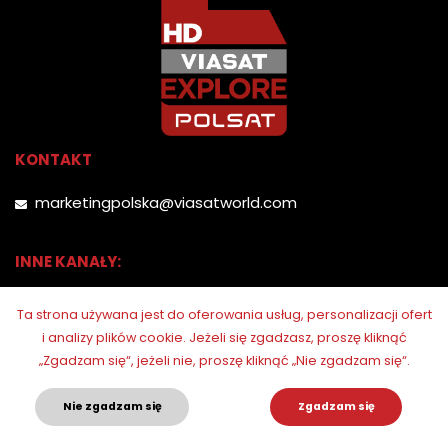
KONTAKT
marketingpolska@viasatworld.com
INNE KANAŁY:
Ta strona używana jest do oferowania usług, personalizacji ofert
i analizy plików cookie.
Jeżeli się zgadzasz, proszę kliknąć
„Zgadzam się“, jeżeli nie, proszę kliknąć „Nie zgadzam się“.
Nie zgadzam się
Zgadzam się
© 2026. Polsat Viasat Explore