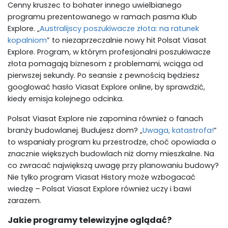
Cenny kruszec to bohater innego uwielbianego
programu prezentowanego w ramach pasma Klub
Explore. „
Australijscy poszukiwacze złota: na ratunek
kopalniom
” to niezaprzeczalnie nowy hit Polsat Viasat
Explore. Program, w którym profesjonalni poszukiwacze
złota pomagają biznesom z problemami, wciąga od
pierwszej sekundy. Po seansie z pewnością będziesz
googlować hasło Viasat Explore online, by sprawdzić,
kiedy emisja kolejnego odcinka.
Polsat Viasat Explore nie zapomina również o fanach
branży budowlanej. Budujesz dom? „
Uwaga, katastrofa!
”
to wspaniały program ku przestrodze, choć opowiada o
znacznie większych budowlach niż domy mieszkalne. Na
co zwracać największą uwagę przy planowaniu budowy?
Nie tylko program Viasat History może wzbogacać
wiedzę – Polsat Viasat Explore również uczy i bawi
zarazem.
Jakie programy telewizyjne oglądać?