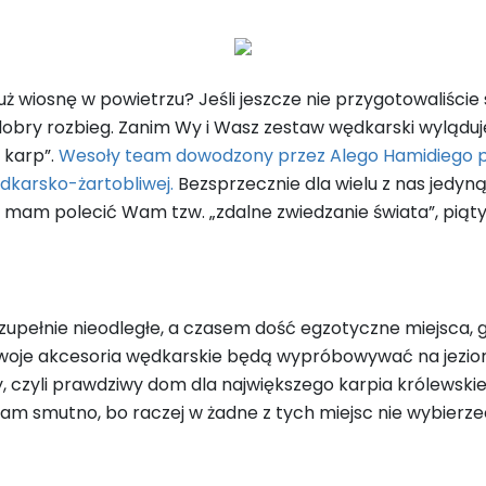
 wiosnę w powietrzu? Jeśli jeszcze nie przygotowaliście s
bry rozbieg. Zanim Wy i Wasz zestaw wędkarski wylądujec
 karp”.
Wesoły team dowodzony przez Alego Hamidiego po
dkarsko-żartobliwej.
Bezsprzecznie dla wielu z nas jedy
li mam polecić Wam tzw. „zdalne zwiedzanie świata”, piąty 
zupełnie nieodległe, a czasem dość egzotyczne miejsca, 
 swoje akcesoria wędkarskie będą wypróbowywać na jeziorz
 czyli prawdziwy dom dla największego karpia królewskiego
m smutno, bo raczej w żadne z tych miejsc nie wybierzec