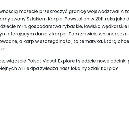
ewnością możecie przekroczyć granicę województwa! A tak 
arny zwany Szlakiem Karpia. Powstał on w 2011 roku jako 
jdziecie m.in. gospodarstwa rybackie, łowiska wędkarskie 
 oferującym dania z karpia. Tam złowicie własnoręcznie
dkowodne, a karp w szczególności, to tematyka, którą chcec
ia.
ce, włączcie Polsat Viasat Explore i śledźcie nowe odcin
ejnych Ali i ekipa zwiedzą nasz lokalny Szlak Karpia?