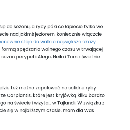
ię do sezonu, a ryby póki co łapiecie tylko we
ie nad jakimś jeziorem, koniecznie włączcie
nownie staje do walki o największe okazy
ną formą spędzania wolnego czasu w trwającej
sezon perypetii Alego, Neila i Toma świetnie
gdzie też można zapolować na solidne ryby
e Carplantis, które jest kryjówką kilku bardzo
 na świecie i wizyta… w Tajlandii. W związku z
ie się w najbliższym czasie, mam dla Was