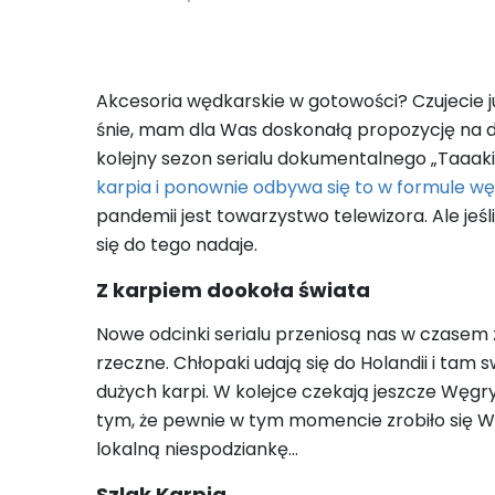
Akcesoria wędkarskie w gotowości? Czujecie już
śnie, mam dla Was doskonałą propozycję na do
kolejny sezon serialu dokumentalnego „Taaaki
karpia i ponownie odbywa się to w formule wę
pandemii jest towarzystwo telewizora. Ale jeś
się do tego nadaje.
Z karpiem dookoła świata
Nowe odcinki serialu przeniosą nas w czasem 
rzeczne. Chłopaki udają się do Holandii i tam
dużych karpi. W kolejce czekają jeszcze Węgry,
tym, że pewnie w tym momencie zrobiło się Wa
lokalną niespodziankę…
Szlak Karpia