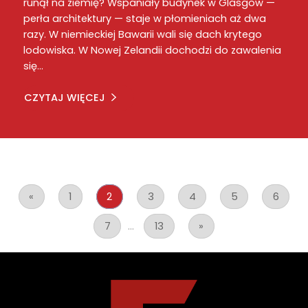
runął na ziemię? Wspaniały budynek w Glasgow —
perła architektury — staje w płomieniach aż dwa
razy. W niemieckiej Bawarii wali się dach krytego
lodowiska. W Nowej Zelandii dochodzi do zawalenia
się…
CZYTAJ WIĘCEJ
«
1
2
3
4
5
6
7
...
13
»