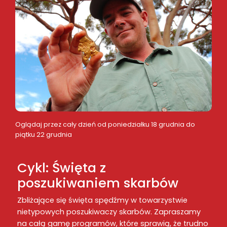
Oglądaj przez cały dzień od poniedziałku 18 grudnia do
piątku 22 grudnia
Cykl: Święta z
poszukiwaniem skarbów
Zbliżające się święta spędźmy w towarzystwie
nietypowych poszukiwaczy skarbów. Zapraszamy
na całą gamę programów, które sprawią, że trudno