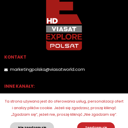
KONTAKT
marketingpolska@viasatworld.com
INNE KANAŁY:
Ta strona używana jest do oferowania usług, personalizacji ofert
i analizy plików cookie.
Jeżeli się zgadzasz, proszę kliknąć
„Zgadzam się“, jeżeli nie, proszę kliknąć „Nie zgadzam się“.
Nie zgadzam się
Zgadzam się