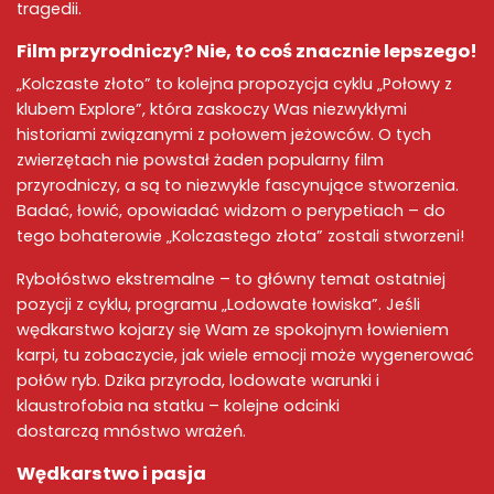
tragedii.
Film przyrodniczy
? Nie, to coś znacznie lepszego!
„
Kolczaste złoto
” to kolejna propozycja cyklu „
Połowy z
klubem Explore
”, która zaskoczy Was niezwykłymi
historiami związanymi z połowem jeżowców. O tych
zwierzętach nie powstał żaden popularny
film
przyrodniczy
, a są to niezwykle fascynujące stworzenia.
Badać
, łowić, opowiadać widzom o perypetiach – do
tego bohaterowie „
Kolczastego złota
” zostali stworzeni!
Rybołóstwo
ekstremalne – to główny temat ostatniej
pozycji z cyklu, programu „
Lodowate łowiska
”. Jeśli
wędkarstwo kojarzy się Wam ze spokojnym
łowieniem
karpi
, tu zobaczycie, jak wiele emocji może wygenerować
połów ryb. Dzika przyroda, lodowate warunki i
klaustrofobia na statku – kolejne odcinki
dostarczą mnóstwo wrażeń.
Wędkarstwo
i pasja