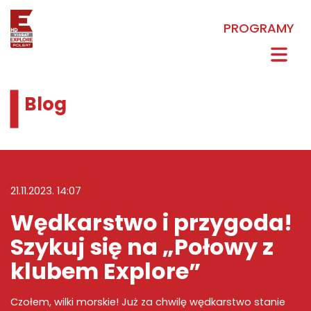
PROGRAMY
Blog
21.11.2023. 14:07
Wędkarstwo i przygoda!
Szykuj się na „Połowy z
klubem Explore”
Czołem, wilki morskie! Już za chwilę
wędkarstwo
stanie