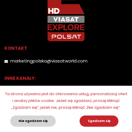
KONTAKT
marketingpolska@viasatworld.com
INNE KANAŁY:
Ta strona używana jest do oferowania usług, personalizacji ofert
i analizy plików cookie.
Jeżeli się zgadzasz, proszę kliknąć
„Zgadzam się“, jeżeli nie, proszę kliknąć „Nie zgadzam się“.
Nie zgadzam się
Zgadzam się
© 2026. Polsat Viasat Explore