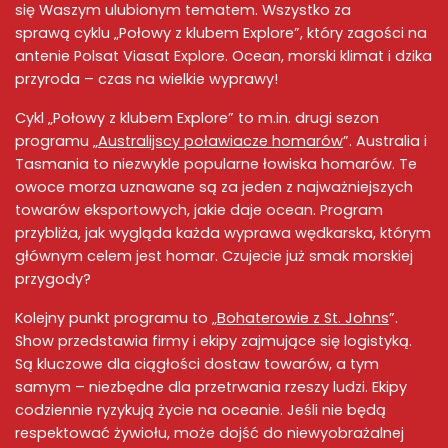
się Waszym ulubionym tematem. Wszystko za
sprawą cyklu „
Połowy z klubem Explore
”, który zagości na
antenie
Polsat Viasat Explore
.
Ocean
,
morski
klimat i
dzika
przyroda
– czas na wielkie wyprawy!
Cykl
„Połowy z klubem Explore
” to m.in. drugi sezon
programu „
Australijscy poławiacze homarów
”.
Australia
i
Tasmania to niezwykle popularne łowiska
homarów
. Te
owoce morza
uznawane są za jeden z najważniejszych
towarów eksportowych, jakie daje
ocean
. Program
przybliża, jak wygląda każda
wyprawa wędkarska
, którym
głównym celem jest
homar
. Czujecie już smak
morskiej
przygody
?
Kolejny punkt programu to „
Bohaterowie z St. Johns
”.
Show przedstawia firmy i ekipy zajmujące się logistyką.
Są kluczowe dla ciągłości dostaw towarów, a tym
samym – niezbędne dla przetrwania rzeszy ludzi. Ekipy
codziennie ryzykują życie na oceanie. Jeśli nie będą
respektować żywiołu, może dojść do niewyobrażalnej