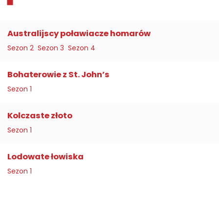
Australijscy poławiacze homarów
Sezon 2
Sezon 3
Sezon 4
201
301
401
2
3
4
Bohaterowie z St. John’s
Odcinek 1
Odcinek 1
Odcinek 1
Od
Od
Od
Sezon 1
Żadnych programów
Żadnych programów
Żadnych programów
Sztorm na Atlantyku
Ta
Kolczaste złoto
Odcinek 1
Od
Sezon 1
Żadnych programów
101
10
Lodowate łowiska
Odcinek 1
Od
Sezon 1
Żadnych programów
Inicjacja
P
Odcinek 1
Od