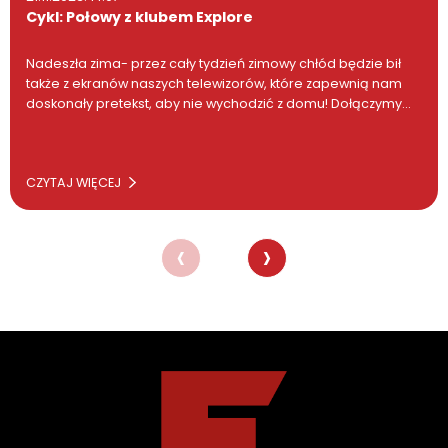
Cykl: Połowy z klubem Explore
Nadeszła zima- przez cały tydzień zimowy chłód będzie bił
także z ekranów naszych telewizorów, które zapewnią nam
doskonały pretekst, aby nie wychodzić z domu! Dołączymy…
CZYTAJ WIĘCEJ
‹
›