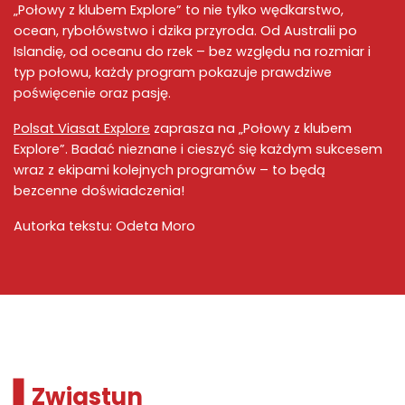
„
Połowy z klubem Explore
” to nie tylko
wędkarstwo
,
ocean
,
rybołówstwo
i
dzika przyroda
. Od
Australii
po
Islandię, od oceanu do rzek – bez względu na rozmiar i
typ połowu, każdy program pokazuje prawdziwe
poświęcenie oraz pasję.
Polsat Viasat Explore
zaprasza na „
Połowy z klubem
Explore
”.
Badać
nieznane i cieszyć się każdym sukcesem
wraz z ekipami kolejnych programów – to będą
bezcenne doświadczenia!
Autorka tekstu: Odeta Moro
Zwiastun