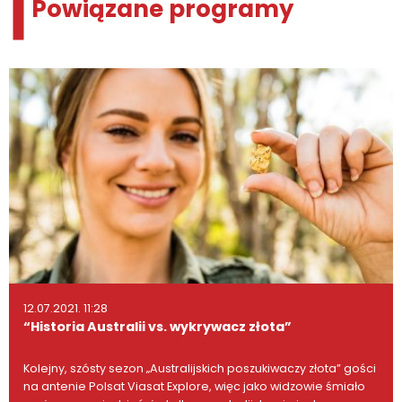
Powiązane programy
12.07.2021. 11:28
“Historia Australii vs. wykrywacz złota”
Kolejny, szósty sezon „Australijskich poszukiwaczy złota” gości
na antenie Polsat Viasat Explore, więc jako widzowie śmiało