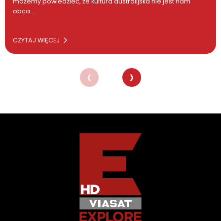
możemy powiedzieć, że kultura australijska nie jest nam
obca….
CZYTAJ WIĘCEJ
‹
›