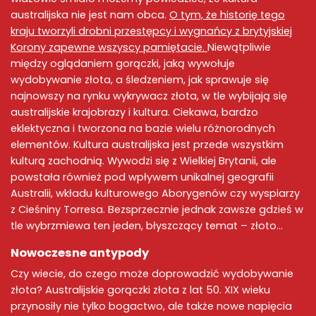
australijska nie jest nam obca.
O tym, że historię tego
kraju tworzyli drobni przestępcy i wygnańcy z brytyjskiej
Korony zapewne wszyscy pamiętacie.
Niewątpliwie
między oglądaniem gorączki, jaką wywołuje
wydobywanie złota, a śledzeniem, jak sprawuje się
najnowszy na rynku wykrywacz złota, w tle wybijają się
australijskie krajobrazy i kultura. Ciekawa, bardzo
eklektyczna i tworzona na bazie wielu różnorodnych
elementów. Kultura australijska jest przede wszystkim
kulturą zachodnią. Wywodzi się z Wielkiej Brytanii, ale
powstała również pod wpływem unikalnej geografii
Australii, wkładu kulturowego Aborygenów czy wyspiarzy
z Cieśniny Torresa. Bezsprzecznie jednak zawsze gdzieś w
tle wybrzmiewa ten jeden, błyszczący temat – złoto…
Nowoczesne antypody
Czy wiecie, do czego może doprowadzić wydobywanie
złota? Australijskie gorączki złota z lat 50. XIX wieku
przynosiły nie tylko bogactwo, ale także nowe napięcia