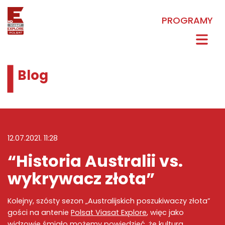
PROGRAMY
Blog
12.07.2021. 11:28
“Historia Australii vs.
wykrywacz złota”
Kolejny, szósty sezon „Australijskich poszukiwaczy złota”
gości na antenie
Polsat Viasat Explore
, więc jako
widzowie śmiało możemy powiedzieć, że kultura