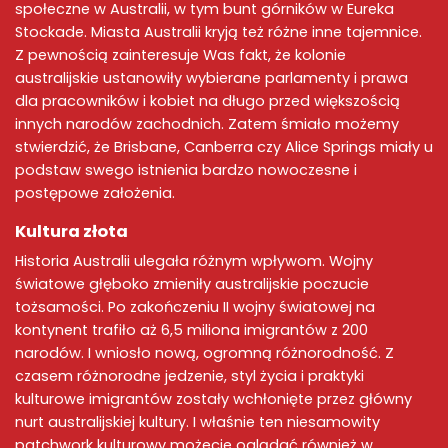
społeczne w Australii, w tym bunt górników w Eureka
Stockade. Miasta Australii kryją też różne inne tajemnice.
Z pewnością zainteresuje Was fakt, że kolonie
australijskie ustanowiły wybierane parlamenty i prawa
dla pracowników i kobiet na długo przed większością
innych narodów zachodnich. Zatem śmiało możemy
stwierdzić, że Brisbane, Canberra czy Alice Springs miały u
podstaw swego istnienia bardzo nowoczesne i
postępowe założenia.
Kultura złota
Historia Australii ulegała różnym wpływom. Wojny
światowe głęboko zmieniły australijskie poczucie
tożsamości. Po zakończeniu II wojny światowej na
kontynent trafiło aż 6,5 miliona imigrantów z 200
narodów. I wniosło nową, ogromną różnorodność. Z
czasem różnorodne jedzenie, styl życia i praktyki
kulturowe imigrantów zostały wchłonięte przez główny
nurt australijskiej kultury. I właśnie ten niesamowity
patchwork kulturowy możecie oglądać również w