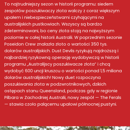
To najtrudniejszy sezon w historii programu: siedem
zespołów poszukiwaczy złota walczy z coraz większym
upałem i niebezpieczeństwami czyhającymi na
australijskich pustkowiach. Wszyscy są bardzo
zdeterminowani, bo ceny złota stoją na najwyższym
poziomie w całej historii Australii. W poprzednim sezonie
Poseidon Crew znalazła złoto o wartości 350 tys.
dolarów australijskich. Dust Devils ryzykują najdroższą i
najbardziej ryzykowną operację wydobywczą w historii
programu „Australijscy poszukiwacze złota” i chcą
wydobyć 600 uncji kruszcu o wartości ponad 1,5 miliona
dolarów australijskich! Nowy duet rozpoczyna
poszukiwania złota w podzwrotnikowych, dzikich
ostępach stanu Queensland, podczas gdy w regionie
Pilbara w Zachodniej Australii, nowy zespół — The Ferals
— stawia czoło palącemu upałowi północnej pustyni.