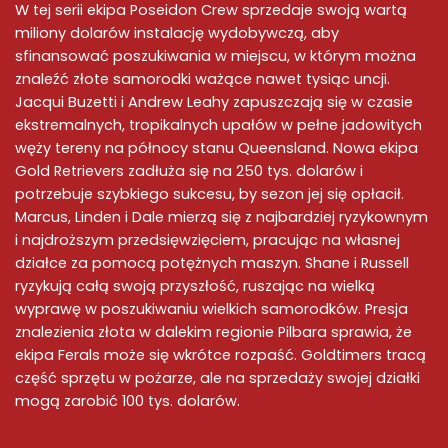
W tej serii ekipa Poseidon Crew sprzedaje swoją wartą
miliony dolarów instalację wydobywczą, aby
sfinansować poszukiwania w miejscu, w którym można
znaleźć złote samorodki ważące nawet tysiąc uncji.
Jacqui Buzetti i Andrew Leahy zapuszczają się w czasie
ekstremalnych, tropikalnych upałów w pełne jadowitych
węży tereny na północy stanu Queensland. Nowa ekipa
Gold Retrievers zadłuża się na 250 tys. dolarów i
potrzebuje szybkiego sukcesu, by sezon jej się opłacił.
Marcus, Linden i Dale mierzą się z najbardziej ryzykownym
i najdroższym przedsięwzięciem, pracując na własnej
działce za pomocą potężnych maszyn. Shane i Russell
ryzykują całą swoją przyszłość, ruszając na wielką
wyprawę w poszukiwaniu wielkich samorodków. Presja
znalezienia złota w dalekim regionie Pilbara sprawia, że
ekipa Ferals może się wkrótce rozpaść. Goldtimers tracą
część sprzętu w pożarze, ale na sprzedaży swojej działki
mogą zarobić 100 tys. dolarów.