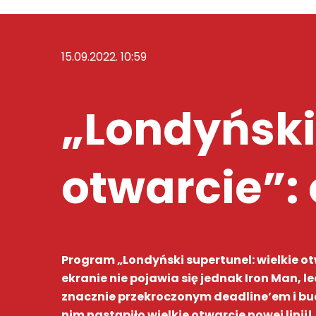
15.09.2022. 10:59
„Londyński
otwarcie”:
Program „Londyński supertunel: wielkie o
ekranie nie pojawia się jednak Iron Man, l
znacznie przekroczonym deadline’em i budż
nim nastąpiło wielkie otwarcie nowej linii!