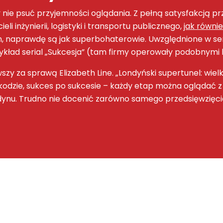
 nie psuć przyjemności oglądania. Z pełną satysfakcją pr
ieli inżynierii, logistyki i transportu publicznego,
jak równi
n, naprawdę są jak superbohaterowie. Uwzględnione w ser
przykład serial „Sukcesja” (tam firmy operowały podobnymi
wszy za sprawą Elizabeth Line. „Londyński supertunel: wiel
szkodzie, sukces po sukcesie – każdy etap można oglądać
ndynu. Trudno nie docenić zarówno samego przedsięwzięcia