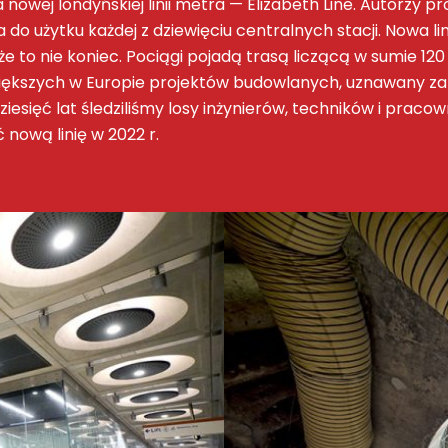
wej londyńskiej linii metra — Elizabeth Line. Autorzy pro
o użytku każdej z dziewięciu centralnych stacji. Nowa lin
że to nie koniec. Pociągi pojadą trasą liczącą w sumie 120
większych w Europie projektów budowlanych, uznawany za n
ziesięć lat śledziliśmy losy inżynierów, techników i pr
nową linię w 2022 r.