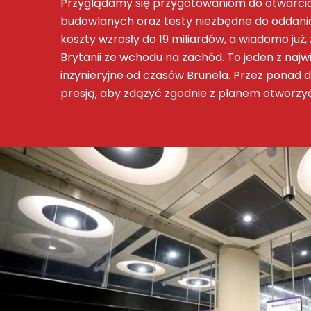
Przyglądamy się przygotowaniom do otwarcia no
budowlanych oraz testy niezbędne do oddania d
koszty wzrosły do 19 miliardów, a wiadomo już, 
Brytanii ze wchodu na zachód. To jeden z naj
inżynieryjne od czasów Brunela. Przez ponad d
presją, aby zdążyć zgodnie z planem otworzyć 