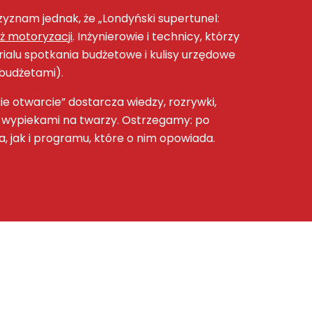
zyznam jednak, że „Londyński supertunel:
eż motoryzacji
. Inżynierowie i technicy, którzy
ialu spotkania budżetowe i kulisy urzędowe
 budżetami).
kie otwarcie” dostarcza wiedzy, rozrywki,
 z wypiekami na twarzy. Ostrzegamy: po
, jak i programu, które o nim opowiada.