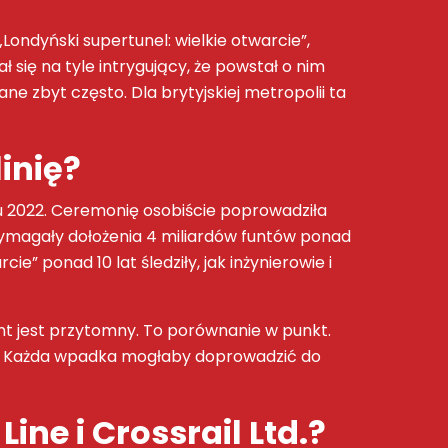
Londyński supertunel: wielkie otwarcie”,
 się na tyle intrygujący, że powstał o nim
 zbyt często. Dla brytyjskiej metropolii ta
linię?
ju 2022. Ceremonię osobiście poprowadziła
 wymagały dołożenia 4 miliardów funtów ponad
” ponad 10 lat śledziły, jak inżynierowie i
nt jest przytomny. To porównanie w punkt.
ym. Każda wpadka mogłaby doprowadzić do
ne i Crossrail Ltd.?