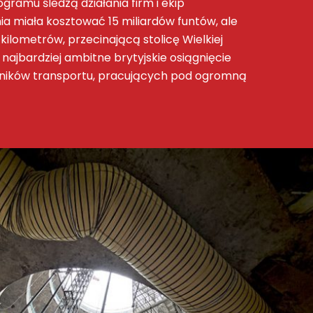
gramu śledzą działania firm i ekip
ia miała kosztować 15 miliardów funtów, ale
 kilometrów, przecinającą stolicę Wielkiej
ajbardziej ambitne brytyjskie osiągnięcie
acowników transportu, pracujących pod ogromną