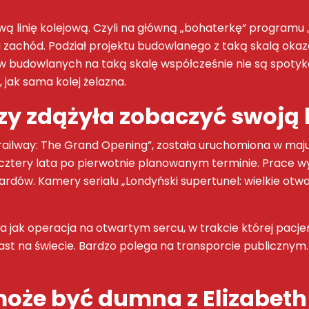
ą linię kolejową. Czyli na główną „bohaterkę” programu „
a zachód. Podział projektu budowlanego z taką skalą okazał
 budowlanych na taką skalę współcześnie nie są spotykane
 jak sama kolej żelazna.
czy zdążyła zobaczyć swoją 
nd railway: The Grand Opening”, została uruchomiona w ma
iło cztery lata po pierwotnie planowanym terminie. Prace
ów. Kamery serialu „Londyński supertunel: wielkie otwarcie
jak operacja na otwartym sercu, w trakcie której pacje
miast na świecie. Bardzo polega na transporcie publiczn
oże być dumna z Elizabeth Li