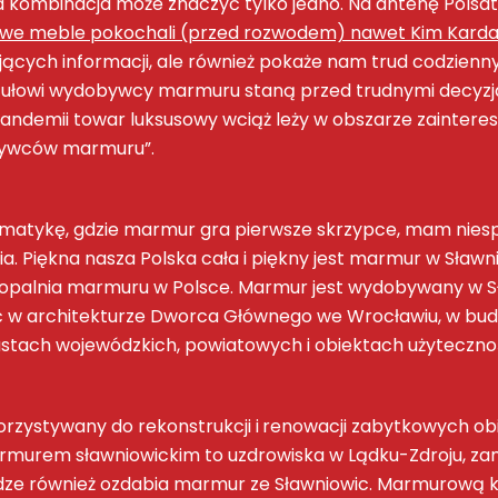
 kombinacja może znaczyć tylko jedno. Na antenę Polsat V
e meble pokochali (przed rozwodem) nawet Kim Kardashi
ujących informacji, ale również pokaże nam trud codzienn
ułowi wydobywcy marmuru staną przed trudnymi decyzjami
pandemii towar luksusowy wciąż leży w obszarze zainter
bywców marmuru”.
tematykę, gdzie marmur gra pierwsze skrzypce, mam niesp
. Piękna nasza Polska cała i piękny jest marmur w Sławn
a kopalnia marmuru w Polsce. Marmur jest wydobywany w S
 w architekturze Dworca Głównego we Wrocławiu, w budynk
astach wojewódzkich, powiatowych i obiektach użytecznoś
ystywany do rekonstrukcji i renowacji zabytkowych obiekt
murem sławniowickim to uzdrowiska w Lądku-Zdroju, zame
e również ozdabia marmur ze Sławniowic. Marmurową ko