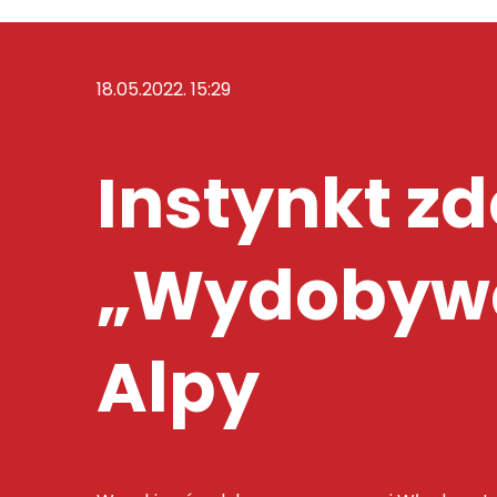
18.05.2022. 15:29
Instynkt zd
„Wydobywc
Alpy