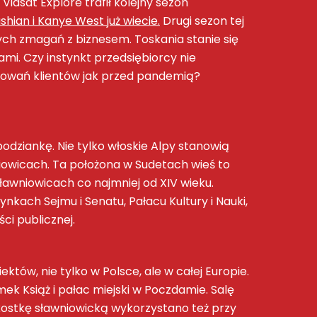
iasat Explore trafił kolejny sezon
an i Kanye West już wiecie.
Drugi sezon tej
ych zmagań z biznesem. Toskania stanie się
. Czy instynkt przedsiębiorcy nie
esowań klientów jak przed pandemią?
odziankę. Nie tylko włoskie Alpy stanowią
iowicach. Ta położona w Sudetach wieś to
ławniowicach co najmniej od XIV wieku.
ach Sejmu i Senatu, Pałacu Kultury i Nauki,
ci publicznej.
ów, nie tylko w Polsce, ale w całej Europie.
k Książ i pałac miejski w Poczdamie. Salę
stkę sławniowicką wykorzystano też przy