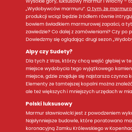
Wysokie góry, luksusowy marmur i Włochy – ta
„Wydobywców marmuru”.
O tym, że marmurow
produkcji wciąż będzie źródłem równie intryg
bowiem świadkiem marmurowej zapaści, a tyt
zawiedzie? Co dalej z zamówieniami? Czy po 
Dowiedzmy się oglądając drugi sezon „Wydo
Alpy czy Sudety?
Dla tych z Was, którzy chcą wejść głębiej w 
miejsce wydobycia tego wyjątkowego kamienia
miejsce, gdzie znajduje się najstarsza czynn
Elementy ze tamtejszej kopalni można znaleźć
ale też większych i mniejszych urzędach w mi
Polski luksusowy
Marmur sławniowicki jest z powodzeniem wykorz
Najsłynniejsze budowle, które poratowano mar
koronacyjną Zamku Królewskiego w Kopenhadz