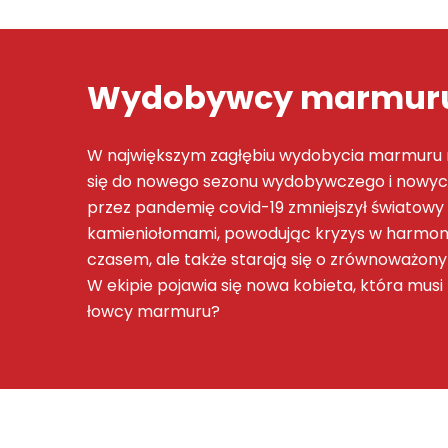
Wydobywcy marmuru
W największym zagłębiu wydobycia marmuru na
się do nowego sezonu wydobywczego i nowych 
przez pandemię covid-19 zmniejszył światowy
kamieniołomami, powodując kryzys w harmono
czasem, ale także starają się o zrównoważon
W ekipie pojawia się nowa kobieta, która mus
łowcy marmuru?