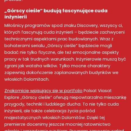
„
Górscy cieśle
” budują fascynujące
cuda
inżynierii
Miłośnicy programów spod znaku
Discovery
, wszyscy ci,
których fascynują
cuda inżynierii
– będziecie zachwyceni
technicznymi aspektami prac budowlanych. Wraz z
bohaterami serialu „
Górscy cieśle
” będziecie mogli
badać nie tylko fizyczne, ale też emocjonalne aspekty
pracy w tak trudnych warunkach.
Inżynierowie
muszą być
zgrani jak wataha wilków. Tylko mocne charaktery
zapewnią dokończenie zaplanowanych budynków we
włoskich Dolomitach
.
Znakomicie wpisujący się w portfolio
Polsat Viasat
Explore
„
Górscy cieśle
” oferują niepowtarzalna mieszankę
przygody, techniki i ludzkiego ducha. To nie tylko
cuda
inżynierii
, ale także celebracja życia pośród
majestatycznych
włoskich Dolomitów
. Dzięki tej
premierze docenimy jeszcze mocniej
ratownictwo