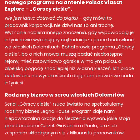
nowego programu na antenie
Polsat Viasat
Explore
– „
Górscy cieśle
”.
Nie jest łatwo dotrwać do piątku
– gdy mówi to
pracownik korporacji, nie dziwi nas to ani trochę.
Wyznanie nabiera innego znaczenia, gdy wypowiadają je
inżynierowie
wykonujący
najtrudniejsze prace budowlane
we
włoskich Dolomitach
. Bohaterowie programu „
Górscy
cieśle
”, bo o nich mowa, muszą
badać
niedostępne
rejony, mieć
ratownictwo górskie
w małym palcu, a
alpejską pogodę
znać lepiej niż własną kieszeń. Ich
prace
budowlane
na wysokościach dają nam prawdziwe
cuda
inżynierii
.
Rodzinny biznes w sercu
włoskich Dolomitów
Serial „
Górscy cieśle
” rzuca światło na spektakularny
rodzinny biznes Legno House. Program daje nam
niepowtarzalną okazję do śledzenia wyzwań, jakie stoją
przed braciami Curzel: Giovannim i Paolo, oraz ich
zespołem składającym się z kilkunastu pracowników.