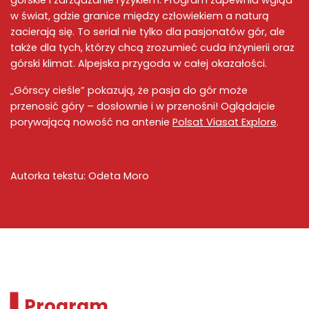
górskie
i
zarządzanie ryzykiem
. Program zapewnia wgląd
w świat, gdzie granice między człowiekiem a naturą
zacierają się. To serial nie tylko dla pasjonatów gór, ale
także dla tych, którzy chcą zrozumieć
cuda inżynierii
oraz
górski klimat
.
Alpejska przygoda
w całej okazałości.
„
Górscy cieśle
” pokazują, że pasja do gór może
przenosić góry – dosłownie i w przenośni! Oglądajcie
porywającą nowość na antenie
Polsat Viasat Explore
.
Autorka tekstu: Odeta Moro
Program