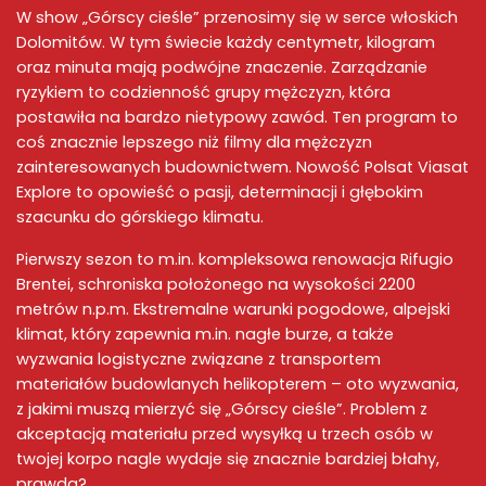
W show „
Górscy cieśle
” przenosimy się w serce włoskich
Dolomitów. W tym świecie każdy centymetr, kilogram
oraz minuta mają podwójne znaczenie.
Zarządzanie
ryzykiem
to codzienność grupy mężczyzn, która
postawiła na bardzo nietypowy zawód. Ten program to
coś znacznie lepszego niż
filmy dla mężczyzn
zainteresowanych budownictwem. Nowość
Polsat Viasat
Explore
to opowieść o pasji, determinacji i głębokim
szacunku do
górskiego klimatu
.
Pierwszy sezon to m.in. kompleksowa renowacja Rifugio
Brentei, schroniska położonego na wysokości 2200
metrów n.p.m.
Ekstremalne warunki pogodowe
,
alpejski
klimat
, który zapewnia m.in. nagłe burze, a także
wyzwania logistyczne związane z transportem
materiałów budowlanych helikopterem – oto wyzwania,
z jakimi muszą mierzyć się „
Górscy cieśle
”. Problem z
akceptacją materiału przed wysyłką u trzech osób w
twojej korpo nagle wydaje się znacznie bardziej błahy,
prawda?