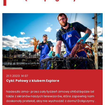
21.11.2023. 14:07
Cykl: Połowy z klubem Explore
Nadeszła zima- przez cały tydzień zimowy chłód będzie bił
także z ekranów naszych telewizorów, które zapewnią nam
doskonały pretekst, aby nie wychodzić z domu! Dołączymy…