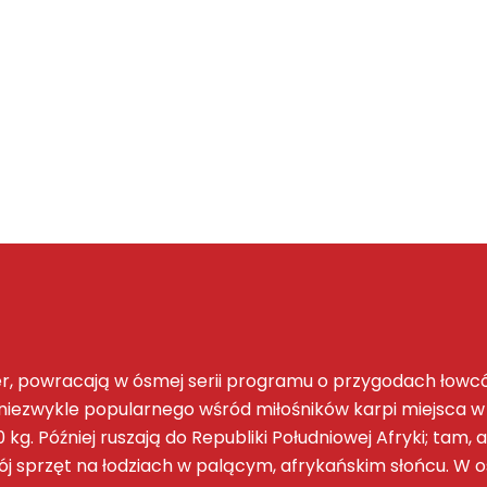
ner, powracają w ósmej serii programu o przygodach łow
iezwykle popularnego wśród miłośników karpi miejsca w 
kg. Później ruszają do Republiki Południowej Afryki; tam
wój sprzęt na łodziach w palącym, afrykańskim słońcu. W os