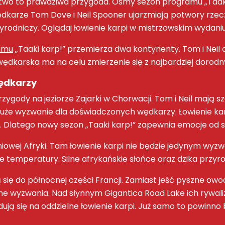
two
to prawdziwa
przygoda
. Ósmy sezon programu „
Taak
ędkarze Tom Dove i Neil Spooner ujarzmiają
potwory rzec
zyrodniczy
. Oglądaj
łowienie karpi
w mistrzowskim wydaniu
amu
„
Taaki karp!
” przemierza dwa kontynenty. Tom i Neil 
wędkarska
ma na celu zmierzenie się z najbardziej dorodn
ędkarzy
ygody na jeziorze Zajarki w Chorwacji. Tom i Neil mają 
 duże wyzwanie dla doświadczonych wędkarzy.
Łowienie ka
. Dlatego nowy sezon „
Taaki karp!
” zapewnia emocje od 
niowej Afryki. Tam
łowienie karpi
nie będzie jedynym wyzw
ne temperatury. Silne afrykańskie słońce oraz dzika przy
 się do północnej części Francji. Zamiast jeść pyszne
owo
ejne wyzwania. Nad słynnym Gigantica Road Lake ich rywal
dują się na oddzielne
łowienie karpi
. Już samo to powinn