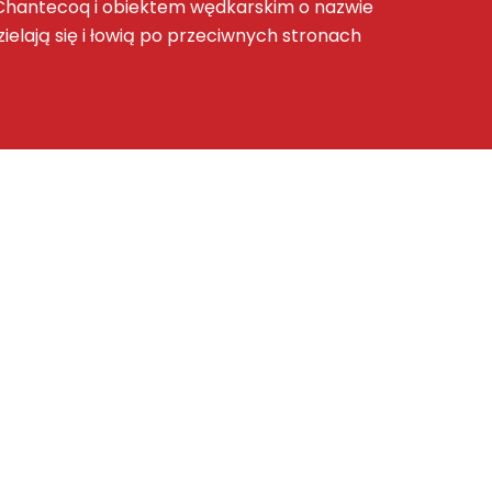
r-Chantecoq i obiektem wędkarskim o nazwie
zielają się i łowią po przeciwnych stronach