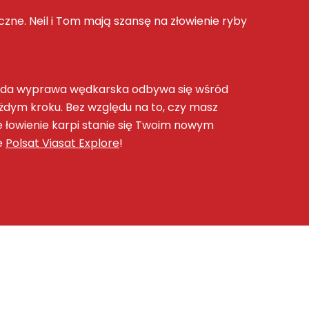
czne
. Neil i Tom mają szansę na złowienie ryby
żda
wyprawa wędkarska
odbywa się wśród
ażdym kroku. Bez względu na to, czy masz
że
łowienie karpi
stanie się Twoim nowym
e
Polsat Viasat Explore
!