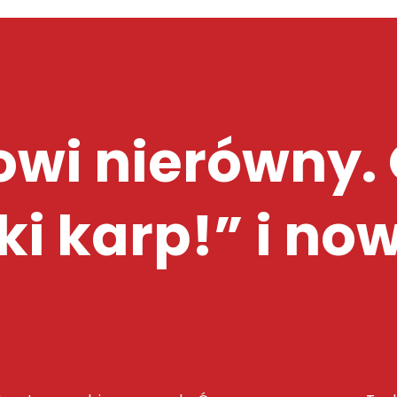
owi nierówny
ki karp!” i no