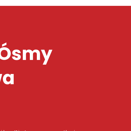
. Ósmy
wa