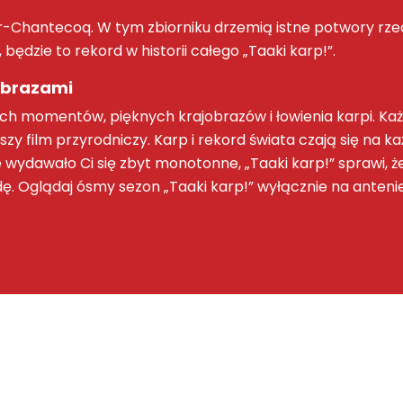
er-Chantecoq. W tym zbiorniku drzemią istne
potwory rze
będzie to rekord w historii całego „
Taaki karp!
”.
obrazami
ych momentów, pięknych krajobrazów i
łowienia karpi
. Ka
pszy
film przyrodniczy
.
Karp
i rekord świata czają się na k
wydawało Ci się zbyt monotonne, „
Taaki karp!
” sprawi, 
ę. Oglądaj ósmy sezon „
Taaki karp!
” wyłącznie na anteni