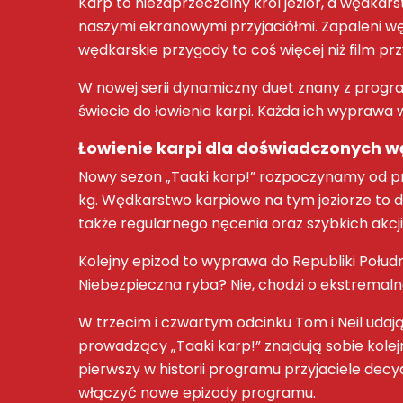
Karp
to niezaprzeczalny król jezior, a
wędkars
naszymi ekranowymi przyjaciółmi. Zapaleni w
wędkarskie przygody
to coś więcej niż
film pr
W nowej serii
dynamiczny duet znany z progr
świecie do
łowienia karpi
. Każda ich
wyprawa 
Łowienie karpi
dla doświadczonych w
Nowy sezon „
Taaki karp!
” rozpoczynamy od prz
kg.
Wędkarstwo karpiowe
na tym jeziorze to
także regularnego nęcenia oraz szybkich akcji
Kolejny epizod to wyprawa do Republiki Połud
Niebezpieczna ryba
? Nie, chodzi o ekstremal
W trzecim i czwartym odcinku Tom i Neil udają
prowadzący „
Taaki karp!
” znajdują sobie kol
pierwszy w historii programu przyjaciele decy
włączyć nowe epizody programu.