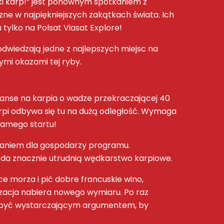
i karp!
” jest ponownym spotkaniem z
zne
w najpiękniejszych zakątkach świata. Ich
 tylko na
Polsat Viasat Explore
!
odwiedzają jedne z najlepszych miejsc na
ymi okazami tej ryby.
szanse na
karpia
o wadze przekraczającej 40
rpi
odbywa się tu na dużą odległość. Wymaga
samego startu!
aniem dla gospodarzy programu.
roda znacznie utrudnią
wędkarstwo karpiowe
.
ce morza
i pić dobre francuskie wino,
izacja nabiera nowego wymiaru. Po raz
o być wystarczającym argumentem, by